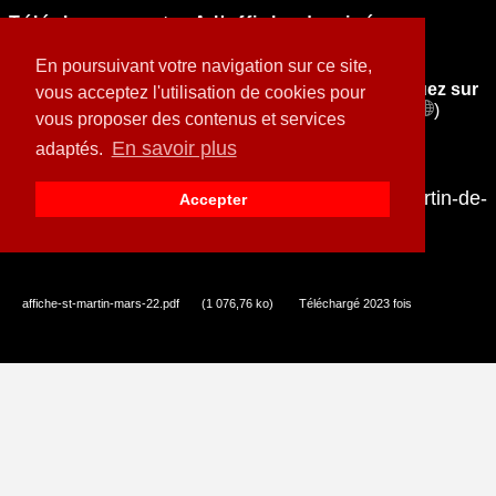
Téléchargements: A l'affiche du cinéma
itinérant
En poursuivant votre navigation sur ce site,
( Pour accéder aux sites de nos partenaires cliquez sur
vous acceptez l'utilisation de cookies pour
l'image à droite dans les rubriques → → →
)
vous proposer des contenus et services
En savoir plus
adaptés.
Programmes 2022
Programmes de mars 2022 pour St Martin-de-
Accepter
Londres
affiche-st-martin-mars-22.pdf
(1 076,76 ko)
Téléchargé 2023 fois